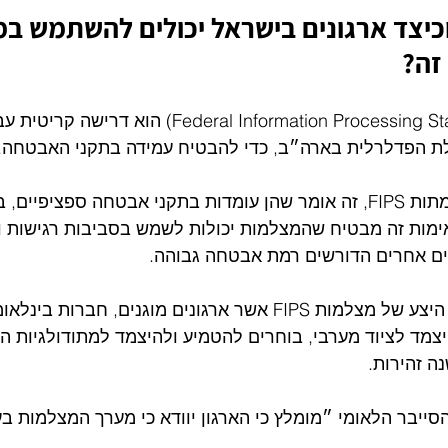
כיצד ארגונים בישראל יכולים להשתמש ב
זה? 
אימות  Federal Information Processing Standards) FIPS) הו
 הפדלרלית בארה״ב, כדי להבטיח עמידה בתקני האבטחה. 
כאשר מצלמות הן מאומתות FIPS, זה אומר שהן עומדות בתקני אבטחה ספציפי
אימות זה מבטיח שהמצלמות יכולות לשמש בסביבות רגישות וב
ם אחרים הדורשים רמת אבטחה גבוהה.
כיום, גם בישראל קיים היצע של מצלמות FIPS אשר ארגונים מוגנים, חבר
צמד לציוד מערבי, בוחרים להטמיע ולהיצמד למתודולגיות ה
 זהירות.  
סייבר הלאומי ״מומלץ כי הארגון יוודא כי מערך המצלמות ב