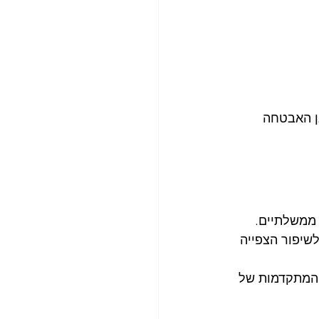
ן האבטחה 
ות לתקן FIPS עבור פתרונות ממשלתיים. 
4K, זום אופטי פי 3 וטווח IR של עד 50 מטרים לשיפור הצפייה 
המתקדמות של 