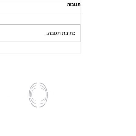
תגובות
כתיבת תגובה...
הצגת החיפוש המופעל על ידי AI
של Verkada: סטנדרט חדש של
יכולות תחקור
לסקום
​פתרונות טכנולגיים בע״
רח׳ הנגר 6, כפר סבא
טל׳:
972-9-9699411+